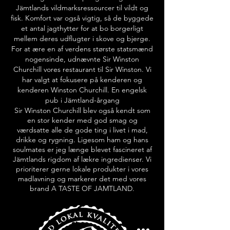
Jämtlands vildmarksressourcer til vildt og
fisk. Komfort var også vigtig, så de byggede
et antal jagthytter for at bo borgerligt
mellem deres udflugter i skove og bjerge.
For at ære en af verdens største statsmænd
nogensinde, udnævnte Sir Winston
Churchill vores restaurant til Sir Winston. Vi
har valgt at fokusere på kenderen og
kenderen Winston Churchill. En engelsk
pub i Jämtland-årgang
Sir Winston Churchill blev også kendt som
en stor kender med god smag og
værdsatte alle de gode ting i livet i mad,
drikke og rygning. Ligesom ham og hans
soulmates er jeg længe blevet fascineret af
Jämtlands rigdom af lækre ingredienser. Vi
prioriterer gerne lokale produkter i vores
madlavning og markerer det med vores
brand A TASTE OF JAMTLAND.