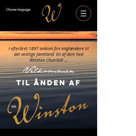
Choose language
I efteråret 1897 ankom fire englændere til
det vestlige Jämtland. En af dem hed
Winston Churchill ...
Velkommen
TIL ÅNDEN AF