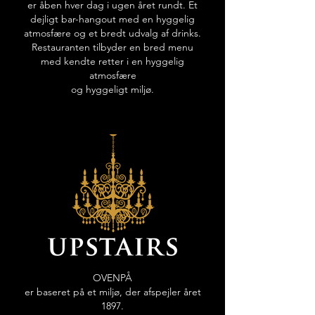
er åben hver dag i ugen året rundt. Et
dejligt bar-hangout med en hyggelig
atmosfære og et bredt udvalg af drinks.
Restauranten tilbyder en bred menu
med kendte retter i en hyggelig
atmosfære
og hyggeligt miljø.
OVENPÅ
er baseret på et miljø, der afspejler året
1897.