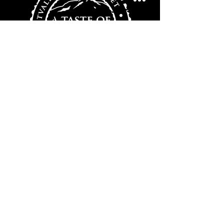
Vi har en stærk tro på Jämtland og ønsker
at videreføre vores Jämtland-traditioner.
Velkommen til os!
PER-ÅKE WAHLUND, KRÖGARE