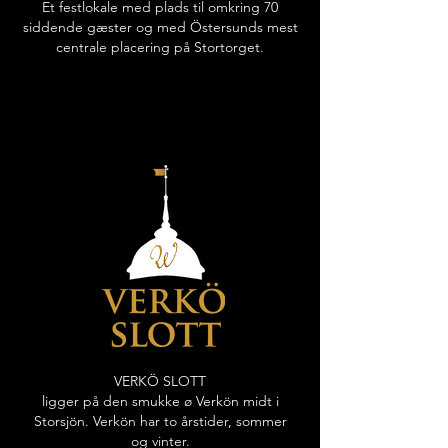
Et festlokale med plads til omkring 70
siddende gæster og med Östersunds mest
centrale placering på Stortorget.
VERKÖ SLOTT
ligger på den smukke ø Verkön midt i
Storsjön. Verkön har to årstider, sommer
og vinter.