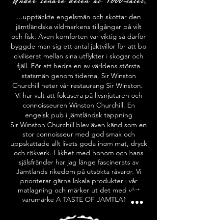
...upptäckte engelsmän och skottar den
jämtländska vildmarkens tillgångar på vilt
och fisk. Även komforten var viktig så därför
byggde man sig ett antal jaktvillor för att bo
civiliserat mellan sina utflykter i skogar och
fjäll. För att hedra en av världens största
statsmän genom tiderna, Sir Winston
Churchill heter vår restaurang Sir Winston.
Vi har valt att fokusera på livsnjutaren och
connoisseuren Winston Churchill. En
engelsk pub i jämtländsk tappning
Sir Winston Churchill blev även känd som en
stor connoisseur med god smak och
uppskattade allt livets goda inom mat, dryck
och rökverk. I likhet med honom och hans
själsfränder har jag länge fascinerats av
Jämtlands rikedom på utsökta råvaror. Vi
prioriterar gärna lokala produkter i vår
matlagning och märker ut det med vårt
varumärke A TASTE OF JAMTLAND.