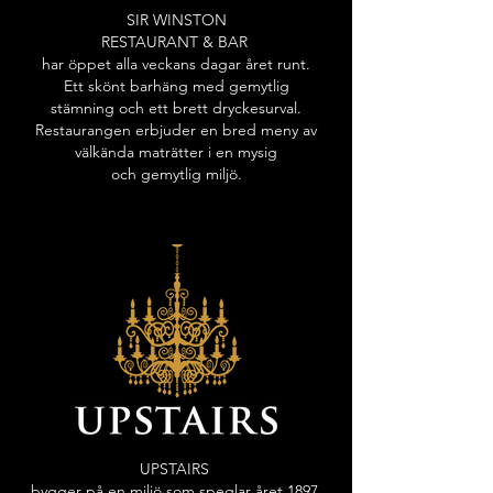
SIR WINSTON
RESTAURANT & BAR
har öppet alla veckans dagar året runt.
Ett skönt barhäng med gemytlig
stämning och ett brett dryckesurval.
Restaurangen erbjuder en bred meny av
välkända maträtter i en mysig
och gemytlig miljö.
UPSTAIRS
bygger på en miljö som speglar året 1897.