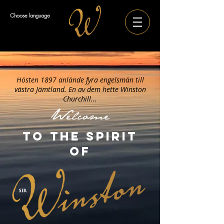
Choose language
Hösten 1897 anlände fyra engelsmän till
västra Jämtland. En av dem hette Winston
Churchill...
Welcome
TO THE SPIRIT
OF