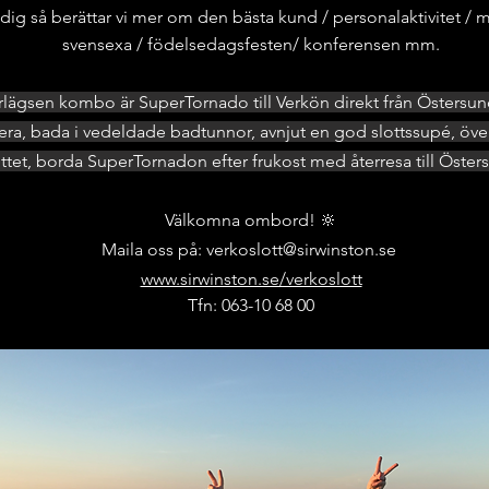
dig så berättar vi mer om den bästa kund / personalaktivite
t / 
svensexa / födelsedagsfesten/ konferensen mm.
rlägsen kombo är SuperTornado till Verkön direkt från Östersu
era, bada i vedeldade badtunnor, avnjut en god slottssupé, öve
ottet, borda SuperTornadon efter frukost med återresa till Öster
Välkomna ombord! 🔆
Maila oss på: verkoslott@sirwinston.se
www.sirwinston.se/verkoslott
Tfn: 063-10 68 00