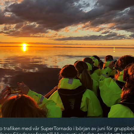
pp trafiken med vår SuperTornado i början av juni för gruppb