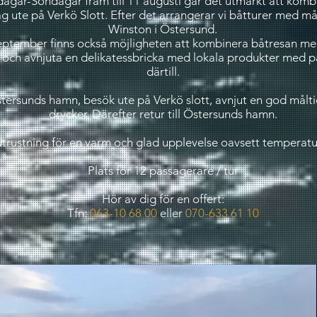
dagar-Söndagar fram till 11 augusti går det utmärkt att kom
g ute på Verkö Slott. Efter det arrangerar vi båtturer med mål
Winston i Östersund.
september finns också möjligheten att kombinera båtresan me
t och avnjuta en delikatessbricka med lokala produkter med 
därtill.
stersunds hamn, besök ute på Verkö slott, avnjut en god mål
drycker. Därefter retur till Östersunds hamn.
 utrustning för en varm och glad upplevelse oavsett temperatu
Plats för 12 passagerare / tur
Hör av dig för en offert:
Tfn:
063-10 68 00
eller
070-633 61 10