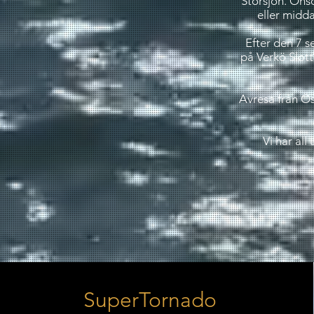
Storsjön. Ons
eller midda
Efter den 7 
på Verkö Slot
Avresa från Ö
Vi har all
SuperTornado