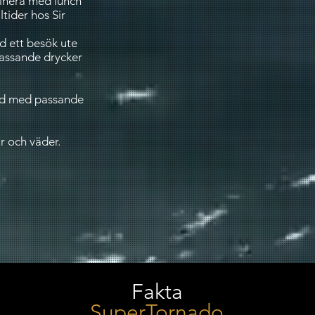
binera med lunch
tider hos Sir
d ett besök ute
passande drycker
tid med passande
r och väder.
Fakta
SuperTornado