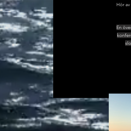
Hör av 
En öve
konfer
sl