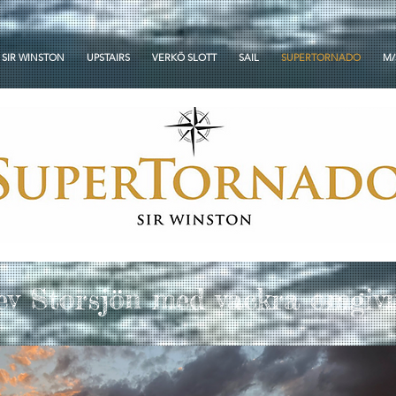
SIR WINSTON
UPSTAIRS
VERKÖ SLOTT
SAIL
SUPERTORNADO
M/
ev Storsjön med vackra omgiv