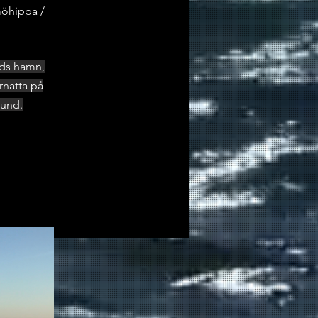
möhippa /
nds hamn,
rnatta på
sund.