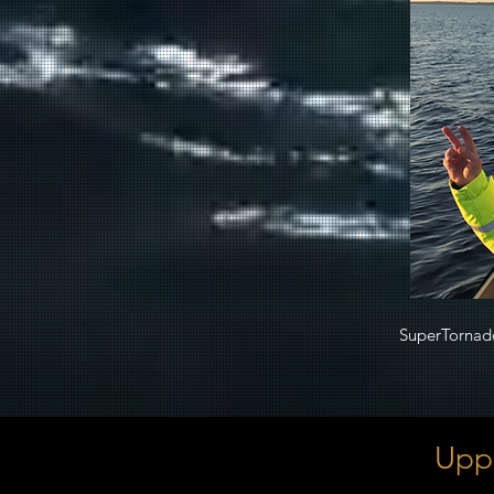
SuperTornado
Upp