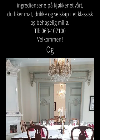
ingrediensene på kjøkkenet vårt,
du liker mat, drikke og selskap i et klassisk
og behagelig miljø.
Tlf:
063-107100
Velkommen!
Og