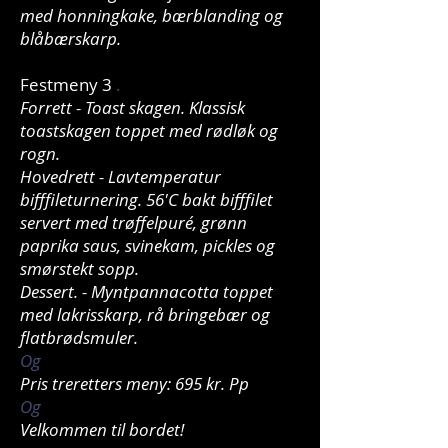
med honningkake, bærblanding og
blåbærskarp.
Festmeny 3
.
Forrett - Toast skagen. Klassisk
toastskagen toppet med rødløk og
rogn.
Hovedrett - Lavtemperatur
bifffileturnering. 56'C bakt bifffilet
servert med trøffelpuré, grønn
paprika saus, svinekam, pickles og
smørstekt sopp.
Dessert. - Myntpannacotta toppet
med lakrisskarp, rå bringebær og
flatbrødsmuler.
Og
Pris treretters meny: 695 kr. Pp
Og
Velkommen til bordet!