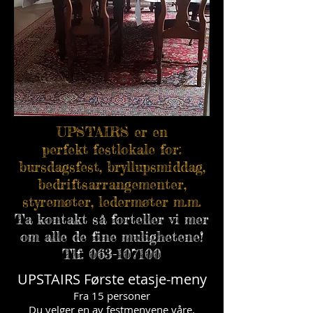
UPSTAIRS er en
perfekt festlokale for:
bursdagsfest, bryllupsmiddag,
bedriftsarrangementer,
styremøter, ledermøter m.m.
Ta kontakt så forteller vi mer
om alle de fine mulighetene!
Tlf:
063-107100
UPSTAIRS Første etasje-meny
Fra 15 personer
Du velger en av festmenyene våre.