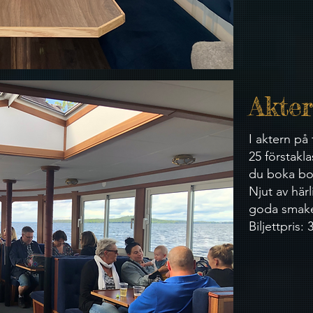
Akte
I aktern på 
25 förstakla
du boka bo
Njut av här
goda smake
Biljettpris: