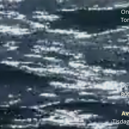
On
To
Övr
RÖD
Av
Tisdag