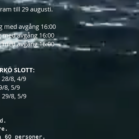
ram till 29 augusti.
g med avgång 16:00
g med avgång 16:00
g med avgång 16:00
ERKÖ SLOTT:
 28/8, 4/9
/8, 5/9
 29/8, 5/9
d.
re.
a 60 personer.