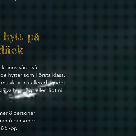
 hytt på
 däck
k finns våra två
de hytter som Första klass.
musik är installerad. Ljudet
själva hur högt eller lågt ni
mer 8 personer
mer 6 personer
 325:-pp