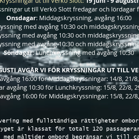
Kryssningar ut till Verkö Slott:
19 juni - 9 augusti
sningar ut till Verkö Slott fredagar och lördagar f
Onsdagar
: Middagskryssning, avgång 16:00
ryssning med avgång 10:30 och middagskryssnin
ryssning med avgång 10:30 och middagskryssnin
ryssning med avgång 10:30 och middagskryssnin
Söndagar
: Lunchkryssning med avgång 10:30
GUSTI AVGÅR VI FÖR KRYSSNINGAR UT TILL V
avgång 16:00 för Middagskryssningar: 14/8, 21/8,
r avgång 10:30 för Lunchkryssning: 15/8, 22/8, 29
avgång 16:00 för Middagskryssningar: 15/8, 22/8,
vering med fullständiga rättigheter ombor
tyget är klassat för totalt 120 passagera
r med måltider ombord begränsar vi till c