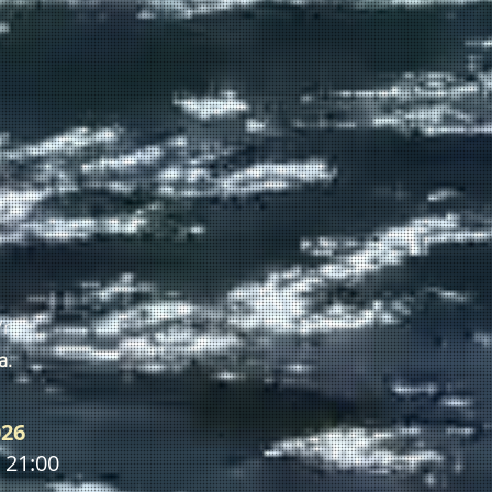
/r
a.
026
 21:00