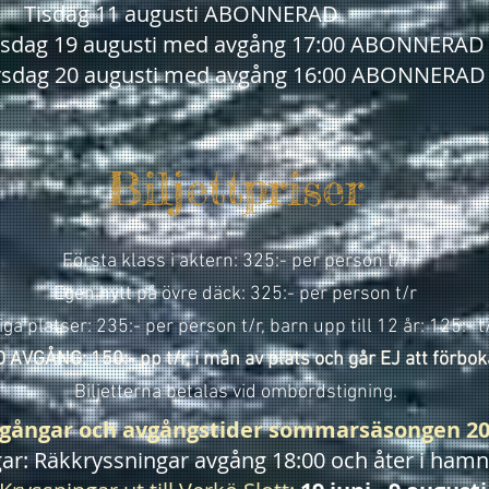
Tisdag 11 augusti ABONNERAD
sdag 19 augusti med avgång 17:00 ABONNERAD
rsdag 20 augusti med avgång 16:00 ABONNERAD
Biljettpriser
Första klass i aktern: 325:- per person t/r
Egen hytt på övre däck: 325:- per person t/r
iga platser: 235:- per person t/r, barn upp till 12 år: 125:- t
 AVGÅNG: 150:- pp t/r, i mån av plats och går EJ att förbok
Biljetterna betalas vid ombordstigning.
gångar och avgångstider sommarsäsongen 2
ar: Räkkryssningar avgång 18:00 och åter i hamn