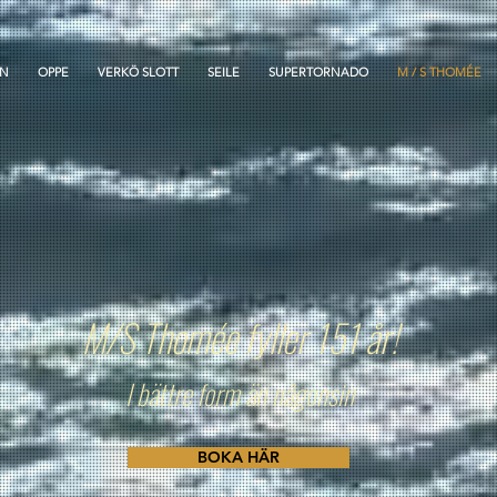
ON
OPPE
VERKÖ SLOTT
SEILE
SUPERTORNADO
M / S THOMÉE
M/S Thomée fyller 151 år!
I bättre form än någonsin
BOKA HÄR