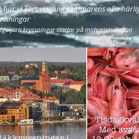
 har vi kört vi igång sommarens alla härli
yssningar
guljära kryssningar startar på midsommarafton