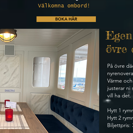
Välkomna ombord!
BOKA HÄR
Egen
övre
På övre däc
nyrenovera
Värme och 
justerar ni 
vill ha det.
Hytt 1 rym
Hytt 2 rym
Biljettpris: