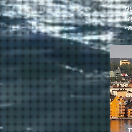
Nu
kr
-
Re