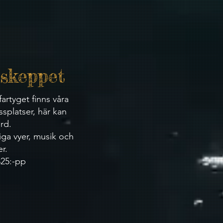
rskeppet
fartyget finns våra
ssplatser, här kan
rd.
liga vyer, musik och
r.
 325:-pp