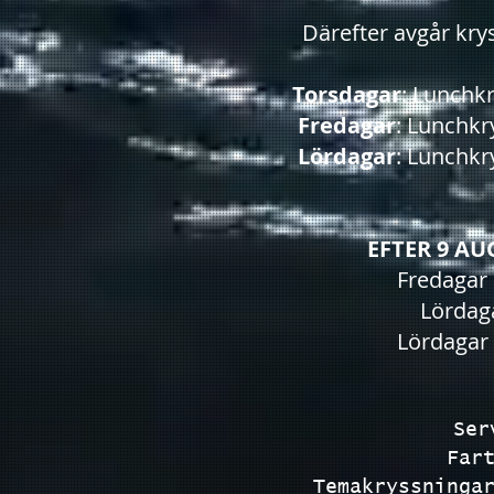
Därefter avgår krys
Torsdagar
: Lunchk
Fredagar
: Lunchk
Lördagar
: Lunchk
EFTER 9 AU
Fredagar 
Lördaga
Lördagar 
Ser
Far
Temakryssninga