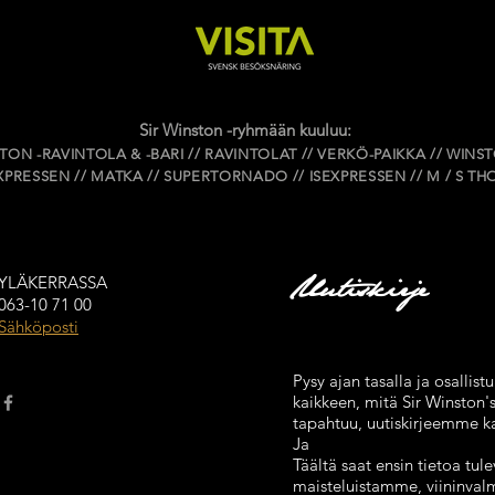
Sir Winston -ryhmään kuuluu:
STON -RAVINTOLA & -BARI // RAVINTOLAT // VERKÖ-PAIKKA // WINS
PRESSEN // MATKA // SUPERTORNADO // ISEXPRESSEN // M / S T
Uutiskirje
YLÄKERRASSA
063-10 71 00
Sähköposti
Pysy ajan tasalla ja osallis
kaikkeen, mitä Sir Winston'
tapahtuu, uutiskirjeemme k
Ja
Täältä saat ensin tietoa tul
maisteluistamme, viininvalmi