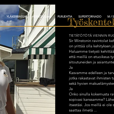
N
YLÄKERRASSA
VERKÖN Linna
PURJEHTIA
SUPERTORNADO
M / 
Työskente
TIETÄTÖTÖTÄ VIENNIN RU
Sir Winstonin ravintolat ke
on yrittää olla kehityksen 
Haluamme tietysti kehittä
että meillä on etuoikeus ty
sitoutuneiden ja asiantunt
Ja
Kasvamme edelleen ja tarv
jotka rakastavat ihmisten 
sekä hyvien makuelämysten
Ja
Onko sinulla kokemusta rav
sopivasi kanssamme? Lähetä
itsestäsi. Jos meillä ei ol
saattaa ilmetä ...