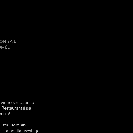
TON-SAIL
HOMÉE
tu viimeisimpään ja
s Restaurantsissa
autta!
evista juomien
stajan illallisesta ja