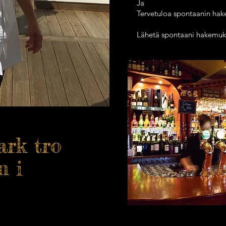
Ja
Tervetuloa spontaanin hak
Lähetä spontaani hakemuks
ark tro
n i