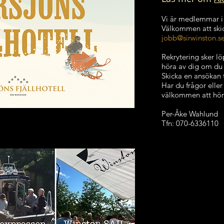
Vi är medlemmar i V
Välkommen att skic
jobb@sirwinston.s
Rekrytering sker l
höra av dig om du t
Skicka en ansökan t
Har du frågor eller
välkommen att höra 
Per-Åke Wahlund
Tfn: 070-6336110