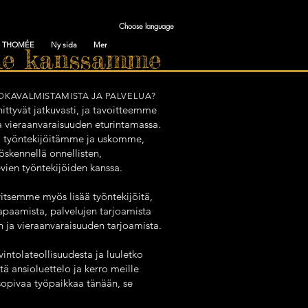
Choose language
S THOMÉE
Ny sida
Mer
le kanssamme
OKAVALMISTAMISTA JA PALVELUA?
hittyvät jatkuvasti, ja tavoitteemme
ja vieraanvaraisuuden eturintamassa.
ä työntekijöitämme ja uskomme,
öskennellä onnellisten,
evien työntekijöiden kanssa.
itsemme myös lisää työntekijöitä,
tapaamista, palvelujen tarjoamista
 ja vieraanvaraisuuden tarjoamista.
intolateollisuudesta ja luuletko
 ansioluettelo ja kerro meille
e sopivaa työpaikkaa tänään, se