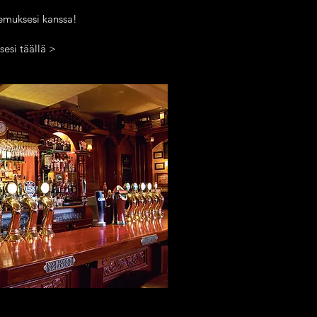
emuksesi kanssa!
esi täällä
>