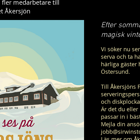
 fler medarbetare till
et Åkersjön
Efter somm
magisk vinte
Vi söker nu se
serva och ta h
härliga gäster 
Östersund.
Till Åkersjöns F
serveringsperso
och diskplocka
Är det du elle
passar in i bä
Mejla din ansök
jobb@sirwinst
Läs mer om
Åk