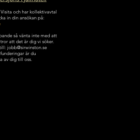
isita och har kollektivavtal
ka in din ansökan på:
e
öpande så vänta inte med att
ror att det är dig vi söker.
ill: jobb@sirwinston.se
 funderingar är du
av dig till oss.