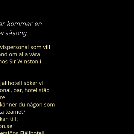
ar kommer en
rsäsong...
rvispersonal som vill
and om alla våra
hos Sir Winston i
jällhotell söker vi
nal, bar, hotellstäd
re.
r känner du någon som
sta teamet?
an till:
on.se
ersjöns Fjällhotell