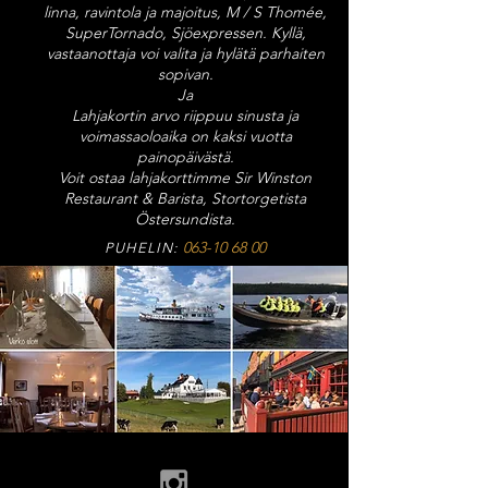
linna, ravintola ja majoitus, M / S Thomée,
SuperTornado, Sjöexpressen. Kyllä,
vastaanottaja voi valita ja hylätä parhaiten
sopivan.
Ja
Lahjakortin arvo riippuu sinusta ja
voimassaoloaika on kaksi vuotta
painopäivästä.
Voit ostaa lahjakorttimme Sir Winston
Restaurant & Barista, Stortorgetista
Östersundista.
063-10 68 00
PUHELIN: