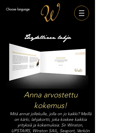
Choose language
Täydellinen lahja
Anna arvostettu
kokemus!
Mitä annat jollekulle, jolla on jo kaikki? Meillä
on kärki, lahjakortti, joka koskee kaikkia
yrityksiä ja kokemuksia: Sir Winston,
UPSTAIRS, Winston SAIL, Seaport, Verkön