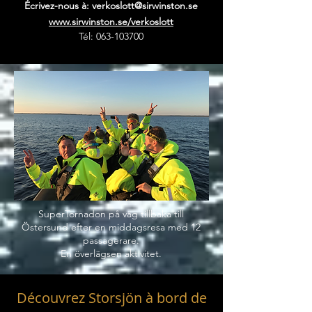
Écrivez-nous à:
verkoslott@sirwinston.se
www.sirwinston.se/verkoslott
Tél:
063-103700
SuperTornadon på väg tillbaka till
Östersund efter en middagsresa med 12
passagerare.
En överlägsen aktivitet.
Découvrez Storsjön à bord de