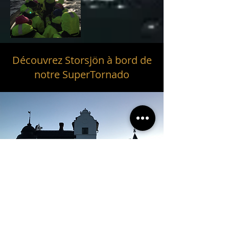
Découvrez Storsjön à bord de
notre SuperTornado
En god middag på Verk Slott