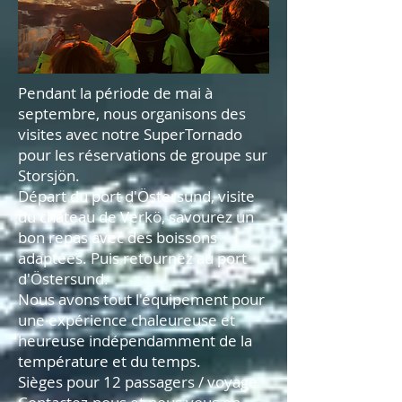
Pendant la période de mai à
septembre, nous organisons des
visites avec notre SuperTornado
pour les réservations de groupe sur
Storsjön.
Départ du port d'Östersund, visite
du château de Verkö, savourez un
bon repas avec des boissons
adaptées. Puis retournez au port
d'Östersund.
Nous avons tout l'équipement pour
une expérience chaleureuse et
heureuse indépendamment de la
température et du temps.
Sièges pour 12 passagers / voyage