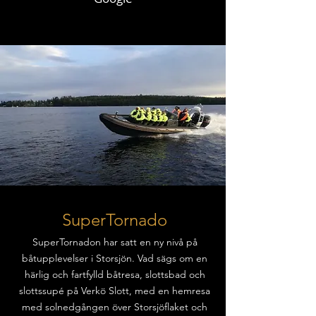
SuperTornado
SuperTornadon har satt en ny nivå på
båtupplevelser i Storsjön. Vad sägs om en
härlig och fartfylld båtresa, slottsbad och
slottssupé på Verkö Slott, med en hemresa
med solnedgången över Storsjöflaket och