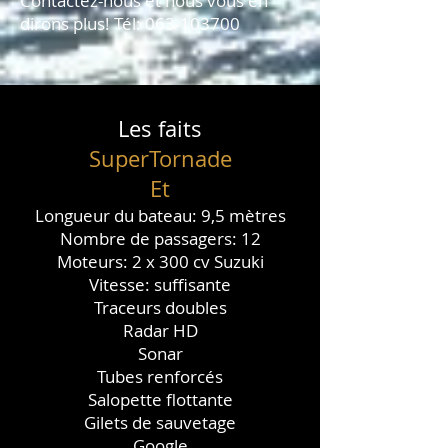
Contactez-nous et nous vous en
dirons plus! Tél:
063-103700
Les faits
SuperTornade
Et
Longueur du bateau: 9,5 mètres
Nombre de passagers: 12
Moteurs: 2 x 300 cv Suzuki
Vitesse: suffisante
Traceurs doubles
Radar HD
Sonar
Tubes renforcés
Salopette flottante
Gilets de sauvetage
Google