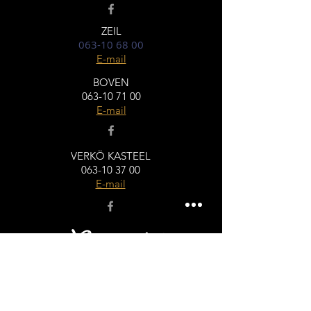
ZEIL
063-10 68 00
E-mail
BOVEN
063-10 71 00
E-mail
VERKÖ KASTEEL
063-10 37 00
E-mail
Nieuwsbrief
Blijf op de hoogte en neem deel aan het
laatste nieuws en alles wat er gaande is in
Sir Winston's Restaurants via onze
nieuwsbrief!
En