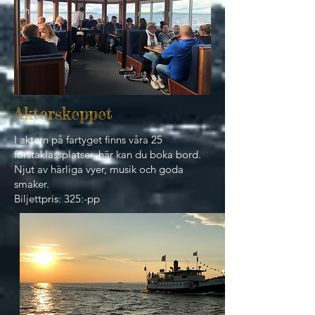
Akterskeppet
I aktern på fartyget finns våra 25
förstaklassplatser, här kan du boka bord.
Njut av härliga vyer, musik och goda
smaker.
Biljettpris: 325:-pp