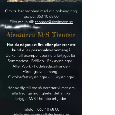
Om du har problem med din bokning ring
oss på:
063-10 68 00
Eller maila till:
thomee@sirwinston.se
Abonnera M/S Thomée
Har du något att fira eller planerar ett
kund eller personalevenemang?
Du kan till exempel abonnera fartyget för​:
Sommarfest - Bröllop - Räkkryssningar -
After Work - Födelsedagsfirande -
Företagsevenemang -
Oktoberfestkryssningar - Julkryssningar
Hör av dig till oss så berättar vi mer om
alla trevliga möjligheter det anrika
fartyget M/S Thomée erbjuder!
Telefon:
063-10 68 00
Mejla oss:
thomee@sirwinston.se