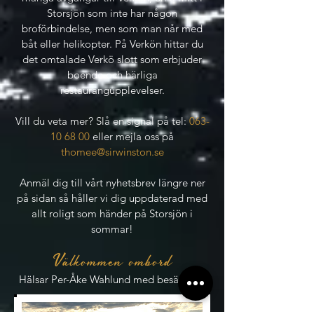
Storsjön som inte har någon
broförbindelse, men som man når med
båt eller helikopter. På Verkön hittar du
det omtalade Verkö slott som erbjuder
boende och härliga
restaurangupplevelser.
Vill du veta mer? Slå en signal på tel:
063-
10 68 00
eller mejla oss på
thomee@sirwinston.se
Anmäl dig till vårt nyhetsbrev längre ner
på sidan så håller vi dig uppdaterad med
allt roligt som händer på Storsjön i
sommar!
Välkommen ombord
Hälsar Per-Åke Wahlund med besättning