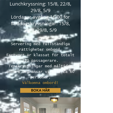
Lunchkryssning: 15/8, 22/8,
29/8, 5/9
Lördagar avgång 16:00 för
Middagskryssningar: 15/8,
22/8, 29/8, 5/9
Servering med fullständiga
rättigheter ombord.
Fartyget är klassat för totalt
120 passagerare.
Temakryssningar med måltider
ombord begränsar vi till ca 60
personer.
Välkomna ombord!
BOKA HÄR