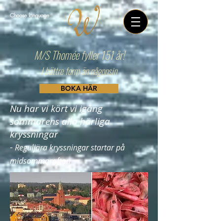
Choose language
M/S Thomée fyller 151 år!
I bättre form än någonsin
BOKA HÄR
Nu har vi kört vi igång
sommarens alla härliga
kryssningar
-
Reguljära kryssningar startar på
midsommarafton