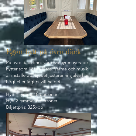
Egen hytt på övre däck
På övre däck finns våra två nyrenoverade
hytter som Första klass. Värme och musik
är installerad. Ljudet justerar ni själva hur
högt eller lågt ni vill ha det.
Hytt 1 rymmer 8 personer
Hytt 2 rymmer 6 personer
Biljettpris: 325:-pp