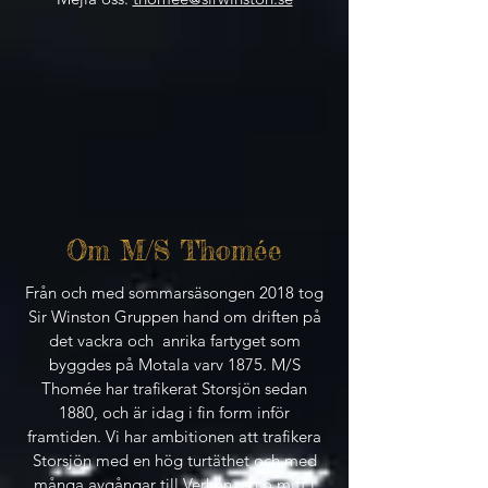
Om M/S Thomée
Från och med sommarsäsongen 2018 tog
Sir Winston Gruppen hand om driften på
det vackra och anrika fartyget som
byggdes på Motala varv 1875. M/S
Thomée har trafikerat Storsjön sedan
1880, och är idag i fin form inför
framtiden. Vi har ambitionen att trafikera
Storsjön med en hög turtäthet och med
många avgångar till Verkön, en ö mitt i