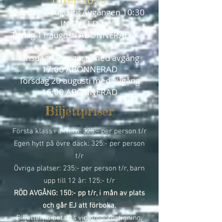
Fredag 7 augusti: Avgången 10:30
INSTÄLLD
Tisdag 11 augusti ABONNERAD
Onsdag 19 augusti med avgång
17:00 ABONNERAD
Torsdag 20 augusti med avgång
16:00 ABONNERAD
Biljettpriser
Första klass i aktern: 325:- per person t/r
Egen hytt på övre däck: 325:- per person
t/r
Övriga platser: 235:- per person t/r, barn
upp till 12 år: 125:- t/r
RÖD AVGÅNG: 150:- pp t/r, i mån av plats
och går EJ att förboka.
Biljetterna betalas vid ombordstigning.