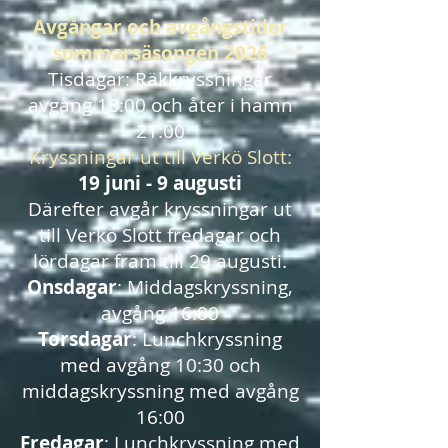
Avgångar och avgångstider
sommarsäsongen 2026
Tisdagar: Räkkryssningar
avgång 18:00 och åter i hamn
21:00
Kryssningar ut till Verkö Slott:
19 juni - 9 augusti
Därefter avgår kryssningar ut
till Verkö Slott fredagar och
lördagar fram till 29 augusti.
Onsdagar
: Middagskryssning,
avgång 16:00
Torsdagar
: Lunchkryssning
med avgång 10:30 och
middagskryssning med avgång
16:00
Fredagar
: Lunchkryssning med